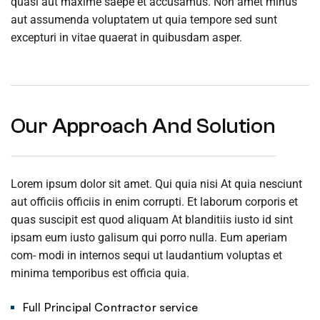
quasi aut maxime saepe et accusamus. Non amet minus
aut assumenda voluptatem ut quia tempore sed sunt
excepturi in vitae quaerat in quibusdam asper.
Our Approach And Solution
Lorem ipsum dolor sit amet. Qui quia nisi At quia nesciunt
aut officiis officiis in enim corrupti. Et laborum corporis et
quas suscipit est quod aliquam At blanditiis iusto id sint
ipsam eum iusto galisum qui porro nulla. Eum aperiam
com- modi in internos sequi ut laudantium voluptas et
minima temporibus est officia quia.
Full Principal Contractor service