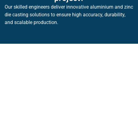
Our skilled engineers deliver innovative aluminium and zinc
die casting solutions to ensure high accuracy, durability,
and scalable production.
CONTACT US
Coimbatore, Tamilnadu
Veerapaandi Village, Coimbatore, Tamilnadu, India–
641019
LA Metro Area, USA
San Fernando Rd, Sun Valley,United States